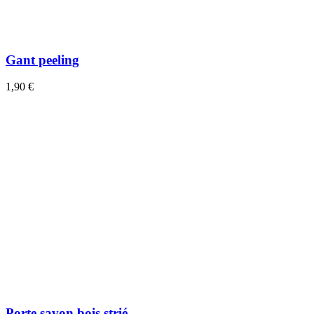
Gant peeling
1,90 €
Porte savon bois strié