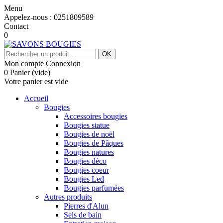
Menu
Appelez-nous :
0251809589
Contact
0
OK
Mon compte
Connexion
0
Panier
(vide)
Votre panier est vide
Accueil
Bougies
Accessoires bougies
Bougies statue
Bougies de noël
Bougies de Pâques
Bougies natures
Bougies déco
Bougies coeur
Bougies Led
Bougies parfumées
Autres produits
Pierres d'Alun
Sels de bain