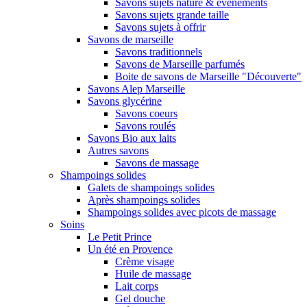
Savons sujets nature & évènements
Savons sujets grande taille
Savons sujets à offrir
Savons de marseille
Savons traditionnels
Savons de Marseille parfumés
Boite de savons de Marseille "Découverte"
Savons Alep Marseille
Savons glycérine
Savons coeurs
Savons roulés
Savons Bio aux laits
Autres savons
Savons de massage
Shampoings solides
Galets de shampoings solides
Après shampoings solides
Shampoings solides avec picots de massage
Soins
Le Petit Prince
Un été en Provence
Crème visage
Huile de massage
Lait corps
Gel douche