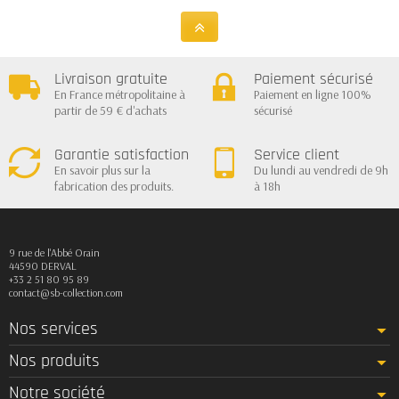
Livraison gratuite
Paiement sécurisé
En France métropolitaine à
Paiement en ligne 100%
partir de 59 € d'achats
sécurisé
Garantie satisfaction
Service client
En savoir plus sur la
Du lundi au vendredi de 9h
fabrication des produits.
à 18h
9 rue de l'Abbé Orain
44590 DERVAL
+33 2 51 80 95 89
contact@sb-collection.com
Nos services
Nos produits
Notre société