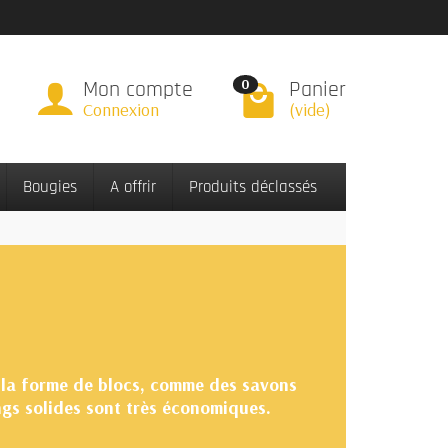
Mon compte
Panier
0
Connexion
(vide)
Bougies
A offrir
Produits déclassés
 la forme de blocs, comme des savons
ings solides sont très économiques.
. Idéals pour les déplacements