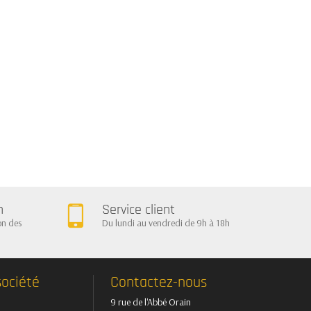
n
Service client
on des
Du lundi au vendredi de 9h à 18h
société
Contactez-nous
9 rue de l'Abbé Orain