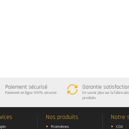
Paiement sécurisé
Garantie satisfactio
Paiement en ligne 100% sécurisé
En savoir plus sur la fabricati
produits.
vices
Nos produits
Notre 
pte
Promotions
CGV