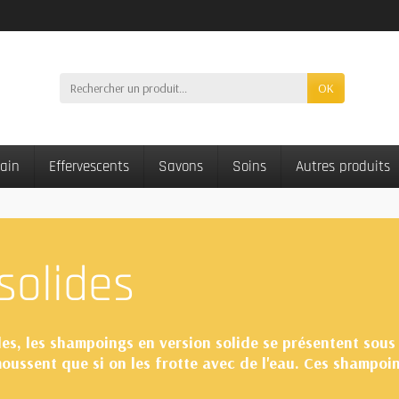
OK
bain
Effervescents
Savons
Soins
Autres produits
solides
s, les shampoings en version solide se présentent sous
 moussent que si on les frotte avec de l'eau. Ces shampo
ement que ce dont on a besoin pour le lavage des cheveux