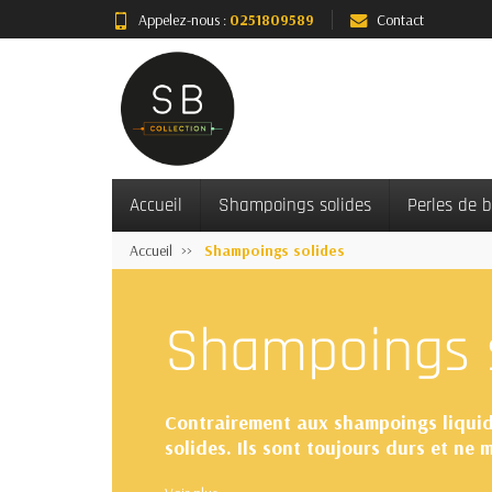
Appelez-nous :
0251809589
Contact
Accueil
Shampoings solides
Perles de 
Accueil
Shampoings solides
Shampoings 
Contrairement aux shampoings liquide
solides. Ils sont toujours durs et ne
Pas de gaspillage : on utilise exact