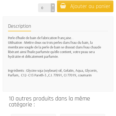
Ajouter au panier
Description
Perle d'huile de bain de fabrication française. .
Utilisation : Mettre deux ou trois perles dans l'eau du bain, la
membrane souple de la perle de bain se dissout dans l'eau chaude
libérant ainsi l'huile parfumée qu'elle contient, votre peau sera
hydratée et délicatement parfumée.
Ingrédients : Glycine soja (soybean) oil, Gelatin, Aqua, Glycerin,
Parfum, C12- C13 Pareth-3.,C.I. 77891, CI 77019, coumarin
10 autres produits dans la même
catégorie :