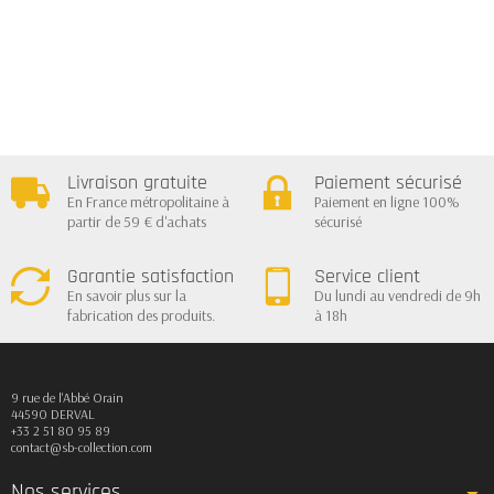
Livraison gratuite
Paiement sécurisé
En France métropolitaine à
Paiement en ligne 100%
partir de 59 € d'achats
sécurisé
Garantie satisfaction
Service client
En savoir plus sur la
Du lundi au vendredi de 9h
fabrication des produits.
à 18h
9 rue de l'Abbé Orain
44590 DERVAL
+33 2 51 80 95 89
contact@sb-collection.com
Nos services