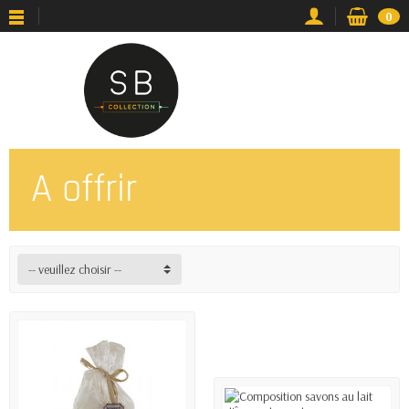
0
A offrir
-- veuillez choisir --