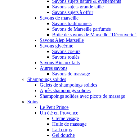
Savons sujets nature & évènements
Savons sujets grande taille
Savons sujets à offrir
Savons de marseille
Savons traditionnels
Savons de Marseille parfumés
Boite de savons de Marseille "Découverte"
Savons Alep Marseille
Savons glycérine
Savons coeurs
Savons roulés
Savons Bio aux laits
Autres savons
Savons de massage
Shampoings solides
Galets de shampoings solides
Après shampoings solides
Shampoings solides avec picots de massage
Soins
Le Petit Prince
Un été en Provence
Crème visage
Huile de massage
Lait corps
Gel douche