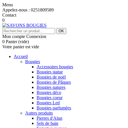
Menu
Appelez-nous :
0251809589
Contact
0
OK
Mon compte
Connexion
0
Panier
(vide)
Votre panier est vide
Accueil
Bougies
Accessoires bougies
Bougies statue
Bougies de noël
Bougies de Pâques
Bougies natures
Bougies déco
Bougies coeur
Bougies Led
Bougies parfumées
Autres produits
Pierres d'Alun
Sels de bain