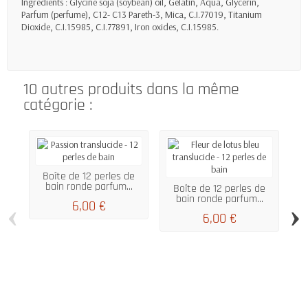
Ingrédients : Glycine soja (soybean) oil, Gelatin, Aqua, Glycerin,
Parfum (perfume), C12- C13 Pareth-3, Mica, C.I.77019, Titanium
Dioxide, C.I.15985, C.I.77891, Iron oxides, C.I.15985.
10 autres produits dans la même
catégorie :
Boîte de 12 perles de
bain ronde parfum...
Boîte de 12 perles de
bain ronde parfum...
‹
›
6,00 €
6,00 €