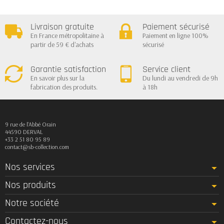
Livraison gratuite
Paiement sécurisé
En France métropolitaine à
Paiement en ligne 100%
partir de 59 € d'achats
sécurisé
Garantie satisfaction
Service client
En savoir plus sur la
Du lundi au vendredi de 9h
fabrication des produits.
à 18h
9 rue de l'Abbé Orain
44590 DERVAL
+33 2 51 80 95 89
contact@sb-collection.com
Nos services
Nos produits
Notre société
Contactez-nous