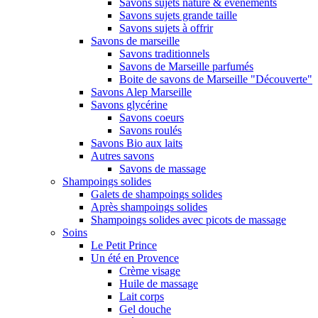
Savons sujets nature & évènements
Savons sujets grande taille
Savons sujets à offrir
Savons de marseille
Savons traditionnels
Savons de Marseille parfumés
Boite de savons de Marseille "Découverte"
Savons Alep Marseille
Savons glycérine
Savons coeurs
Savons roulés
Savons Bio aux laits
Autres savons
Savons de massage
Shampoings solides
Galets de shampoings solides
Après shampoings solides
Shampoings solides avec picots de massage
Soins
Le Petit Prince
Un été en Provence
Crème visage
Huile de massage
Lait corps
Gel douche