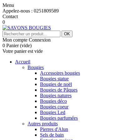
Menu
Appelez-nous :
0251809589
Contact
0
OK
Mon compte
Connexion
0
Panier
(vide)
Votre panier est vide
Accueil
Bougies
Accessoires bougies
Bougies statue
Bougies de noël
Bougies de Pâques
Bougies natures
Bougies déco
Bougies coeur
Bougies Led
Bougies parfumées
Autres produits
Pierres d'Alun
Sels de bain