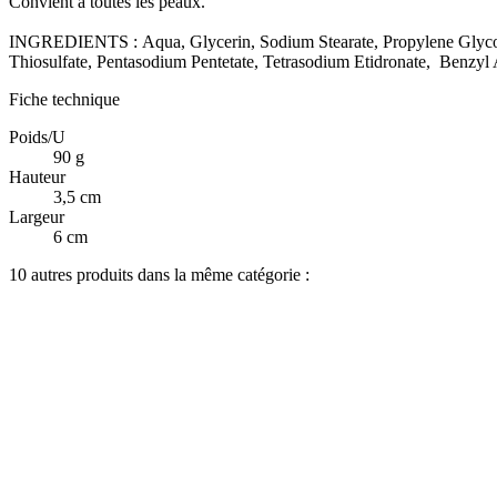
Convient à toutes les peaux.
INGREDIENTS : Aqua, Glycerin, Sodium Stearate, Propylene Glycol, 
Thiosulfate, Pentasodium Pentetate, Tetrasodium Etidronate, Benzy
Fiche technique
Poids/U
90 g
Hauteur
3,5 cm
Largeur
6 cm
10 autres produits dans la même catégorie :