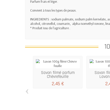
Parfum frais et léger.
Convient à tous les types de peaux.
INGREDIENTS : sodium palmate, sodium palm kernelate, aqu
alcohol, citronellol, coumarin, alpha-isomethyl-ionone, lina
* Produit issu de l'agriculture .
10
Savon filmé parfum
Savon fi
Chèvrefeuille
Lavan
2,45 €
2,
‹