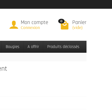
Mon compte
Panier
0
Connexion
(vide)
Bougies
A offrir
Produits déclassés
ent