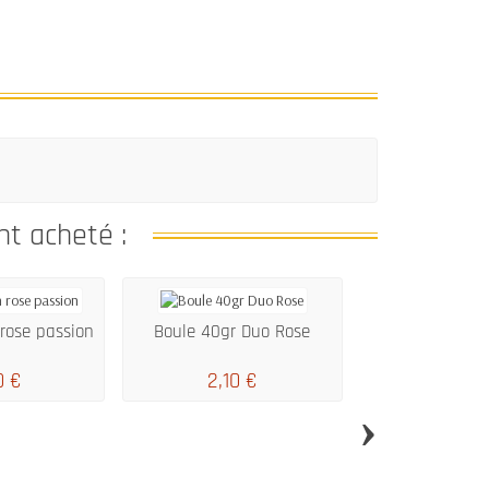
2,45 
nt acheté :
 rose passion
Boule 40gr Duo Rose
0 €
2,10 €
›