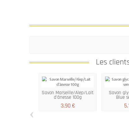
Les client
Savon Marseille/Alep/Lait
Savon gly
d'ânesse 100g
Blue s
3,90 €
5,
‹