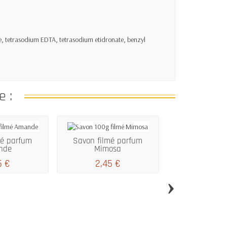
, tetrasodium EDTA, tetrasodium etidronate, benzyl
e :
mé parfum
Savon filmé parfum
nde
Mimosa
5 €
2,45 €
›
Savon filmé p