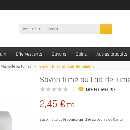
OK
bain
Effervescents
Savons
Soins
Autres produits
 Marseille parfumés
Savon filmé au Lait de jument
Savon filmé au Lait de jum
Lire les avis (0)
2,45 €
TTC
Savonnette de Provence enrichie au beurre de Karité