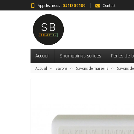
Appelez-nous :
0251809589
Contact
Accueil
Shampoings solides
Perles de 
Accueil
Savons
Savons de marseille
Savons de