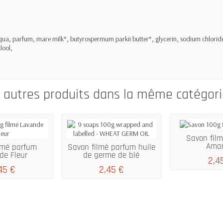
a, parfum, mare milk*, butyrospermum parkii butter*, glycerin, sodium chloride
lool,
 autres produits dans la même catégori
Savon fil
Ama
lmé parfum
Savon filmé parfum huile
de Fleur
de germe de blé
2,4
45 €
2,45 €