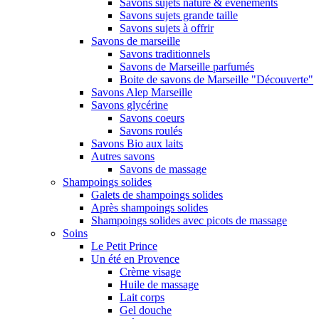
Savons sujets nature & évènements
Savons sujets grande taille
Savons sujets à offrir
Savons de marseille
Savons traditionnels
Savons de Marseille parfumés
Boite de savons de Marseille "Découverte"
Savons Alep Marseille
Savons glycérine
Savons coeurs
Savons roulés
Savons Bio aux laits
Autres savons
Savons de massage
Shampoings solides
Galets de shampoings solides
Après shampoings solides
Shampoings solides avec picots de massage
Soins
Le Petit Prince
Un été en Provence
Crème visage
Huile de massage
Lait corps
Gel douche