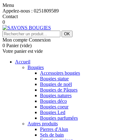
Menu
Appelez-nous :
0251809589
Contact
0
OK
Mon compte
Connexion
0
Panier
(vide)
Votre panier est vide
Accueil
Bougies
Accessoires bougies
Bougies statue
Bougies de noël
Bougies de Pâques
Bougies natures
Bougies déco
Bougies coeur
Bougies Led
Bougies parfumées
Autres produits
Pierres d'Alun
Sels de bain