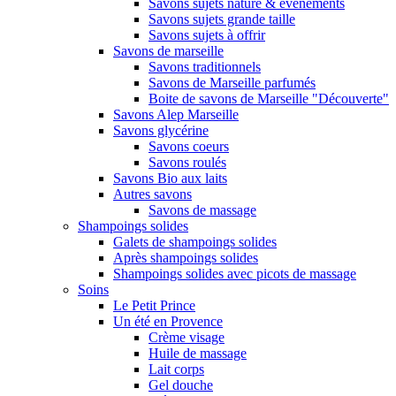
Savons sujets nature & évènements
Savons sujets grande taille
Savons sujets à offrir
Savons de marseille
Savons traditionnels
Savons de Marseille parfumés
Boite de savons de Marseille "Découverte"
Savons Alep Marseille
Savons glycérine
Savons coeurs
Savons roulés
Savons Bio aux laits
Autres savons
Savons de massage
Shampoings solides
Galets de shampoings solides
Après shampoings solides
Shampoings solides avec picots de massage
Soins
Le Petit Prince
Un été en Provence
Crème visage
Huile de massage
Lait corps
Gel douche