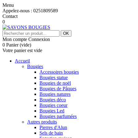
Menu
Appelez-nous :
0251809589
Contact
0
OK
Mon compte
Connexion
0
Panier
(vide)
Votre panier est vide
Accueil
Bougies
Accessoires bougies
Bougies statue
Bougies de noël
Bougies de Pâques
Bougies natures
Bougies déco
Bougies coeur
Bougies Led
Bougies parfumées
Autres produits
Pierres d'Alun
Sels de bain